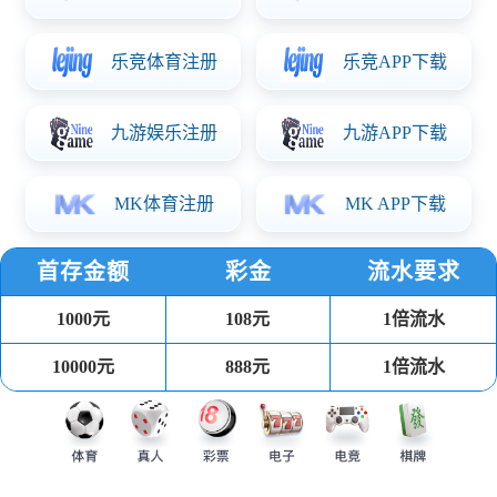
华体会极细粉
当归粉